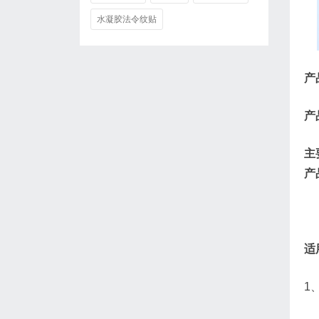
水凝胶法令纹贴
产
产
主
产
适
1