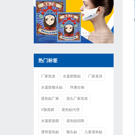
热门标签
厂家批发
水凝胶眼贴
厂家直供
水凝胶额头贴
拜澳生物
退热贴厂家
源头厂家批发
V脸面膜
退热贴代理
水凝胶面膜
退热贴招商
透明退热贴
额头贴
儿童退热贴