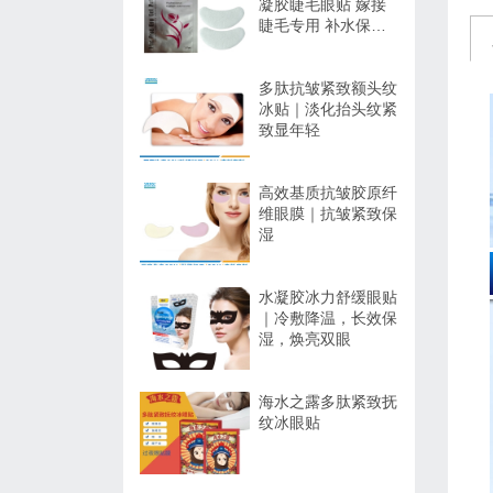
凝胶睫毛眼贴 嫁接
睫毛专用 补水保湿
不干扰操作
多肽抗皱紧致额头纹
冰贴｜淡化抬头纹紧
致显年轻
高效基质抗皱胶原纤
维眼膜｜抗皱紧致保
湿
水凝胶冰力舒缓眼贴
｜冷敷降温，长效保
湿，焕亮双眼
海水之露多肽紧致抚
纹冰眼贴