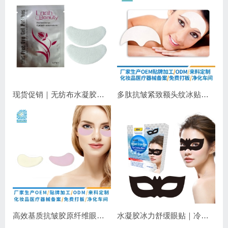
现货促销｜无纺布水凝胶睫毛眼贴 嫁接睫毛专用 补水保湿不干扰操作
多肽抗皱紧致额头纹冰贴｜淡化抬头纹紧致显年轻
高效基质抗皱胶原纤维眼膜｜抗皱紧致保湿
水凝胶冰力舒缓眼贴｜冷敷降温，长效保湿，焕亮双眼