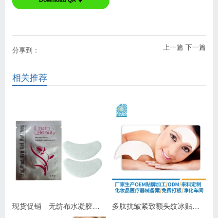
Download QR 🠋
上一篇
下一篇
分享到：
相关推荐
现货促销｜无纺布水凝胶睫毛眼贴 嫁接睫毛专用 补水保湿不干扰操作
多肽抗皱紧致额头纹冰贴｜淡化抬头纹紧致显年轻