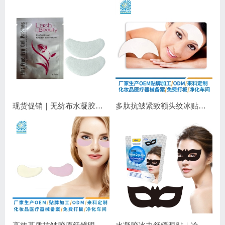
现货促销｜无纺布水凝胶睫毛眼贴 嫁接睫毛专用 补水保湿不干扰操作
多肽抗皱紧致额头纹冰贴｜淡化抬头纹紧致显年轻