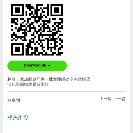
Download QR 🠋
标签：
冰凉眼贴厂家
·
批发睡眠镂空冰敷眼罩
·
淡化眼周细纹紧致眼膜
上一篇
下一篇
分享到：
相关推荐