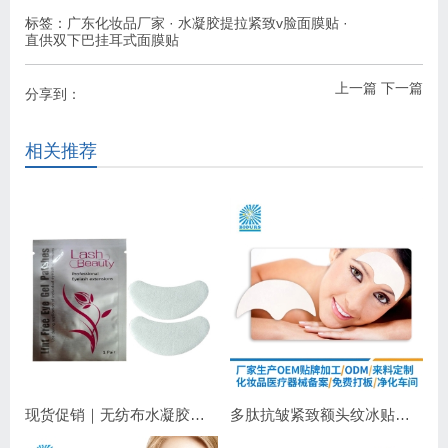
标签：
广东化妆品厂家
·
水凝胶提拉紧致v脸面膜贴
·
直供双下巴挂耳式面膜贴
上一篇
下一篇
分享到：
相关推荐
现货促销｜无纺布水凝胶睫毛眼贴 嫁接睫毛专用 补水保湿不干扰操作
多肽抗皱紧致额头纹冰贴｜淡化抬头纹紧致显年轻