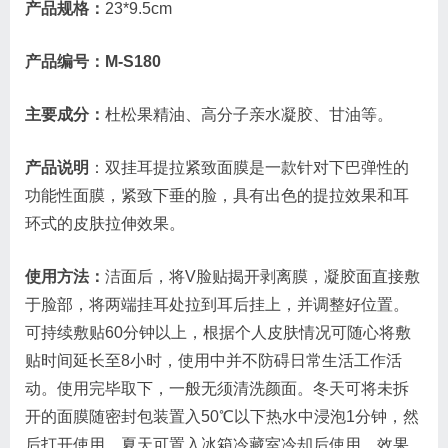
产品规格：
23*9.5cm
产品编号：M-S180
主要成分：
杜松果精油、高分子亲水凝胶、甘油等。
产品说明
：双挂耳提拉紧致面膜是一款针对下巴弹性的
功能性面膜，紧致下垂的脸，具有出色的提拉效果和耳
环式的皮肤拉伸效果。
使用方法：
洁面后，将V脸贴揭开剥离膜，凝胶面直接敷
于脸部，将两端挂耳处拉到耳后挂上，并调整好位置。
可持续敷贴60分钟以上，根据个人皮肤情况可随心将敷
贴时间延长至8小时，使用中并不防碍日常生活工作活
动。使用完毕取下，一般无须清洗颜面。冬天可将未拆
开的面膜随密封包装置入50℃以下热水中浸泡1分钟，然
后打开使用。夏天可置入冰箱冷藏室冷却后使用，效果