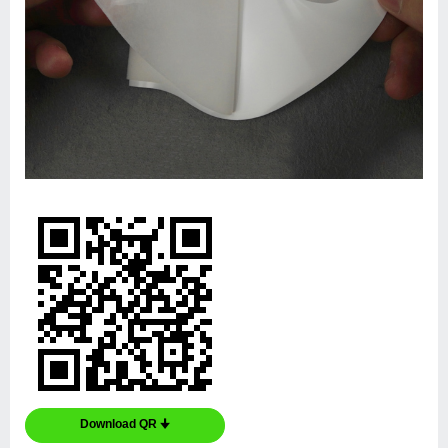
Download QR 🠋