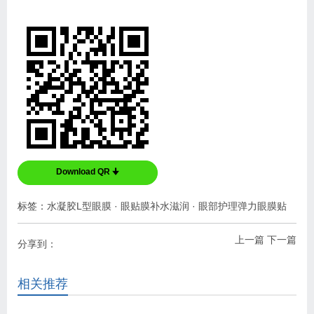
Download QR 🠋
标签：
水凝胶L型眼膜
·
眼贴膜补水滋润
·
眼部护理弹力眼膜贴
上一篇
下一篇
分享到：
相关推荐