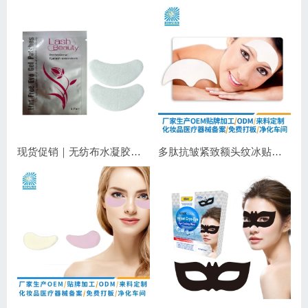
现货促销｜无纺布水凝胶睫毛眼贴 嫁接睫毛专用 补水保湿不干扰操作
多肽抗皱紧致额头纹冰贴｜淡化抬头纹紧致显年轻