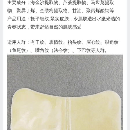
主要成分：海金沙提取物、芦荟提取物、马齿苋提取
物、聚异丁烯、金缕梅提取物、甘油、聚丙烯酸钠等
产品用途：抚平细纹,紧实皮肤，令肌肤透出水嫩光洁的
青春状态，带来舒适自然的肌肤感受
适用人群：有干纹、表情纹、抬头纹、眉心纹、眼角纹
（鱼尾纹）、嘴角纹（法令纹）、下巴纹等人群。