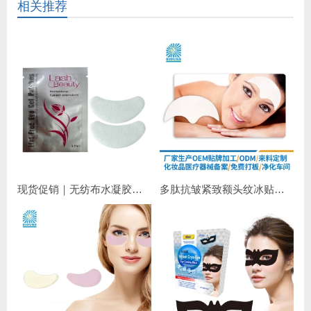
相关推荐
现货促销｜无纺布水凝胶睫毛眼贴 嫁接睫毛专用 补水保湿不干扰操作
多肽抗皱紧致额头纹冰贴｜淡化抬头纹紧致显年轻