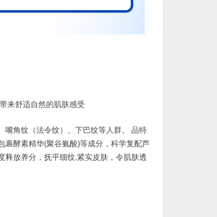
，带来舒适自然的肌肤感受
、嘴角纹（法令纹）、下巴纹等人群。 品特
裹酵素精华(聚谷氨酸)等成分，科学复配芦
度释放养分，抚平细纹,紧实皮肤，令肌肤透