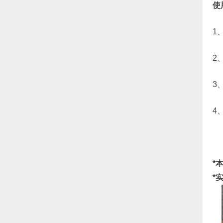
使
1
2
3
4
*
*