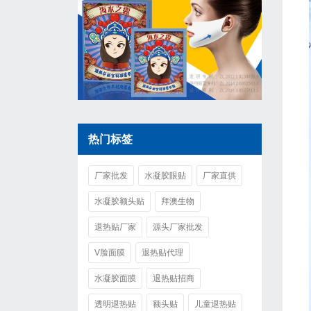
热门标签
厂家批发
水凝胶眼贴
厂家直供
水凝胶额头贴
拜澳生物
退热贴厂家
源头厂家批发
V脸面膜
退热贴代理
水凝胶面膜
退热贴招商
透明退热贴
额头贴
儿童退热贴