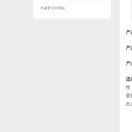
水凝胶法令纹贴
产
产
产
适
性
荟
出