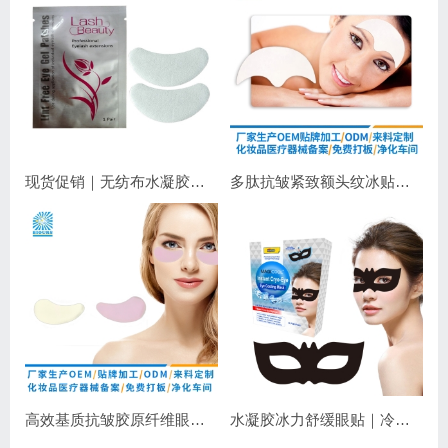
现货促销｜无纺布水凝胶睫毛眼贴 嫁接睫毛专用 补水保湿不干扰操作
多肽抗皱紧致额头纹冰贴｜淡化抬头纹紧致显年轻
高效基质抗皱胶原纤维眼膜｜抗皱紧致保湿
水凝胶冰力舒缓眼贴｜冷敷降温，长效保湿，焕亮双眼