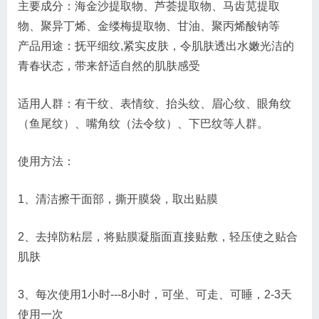
主要成分：海金沙提取物、芦荟提取物、马齿苋提取
物、聚异丁烯、金缕梅提取物、甘油、聚丙烯酸钠等
产品用途：抚平细纹,紧实皮肤，令肌肤透出水嫩光洁的
青春状态，带来舒适自然的肌肤感受
适用人群：有干纹、表情纹、抬头纹、眉心纹、眼角纹
（鱼尾纹）、嘴角纹（法令纹）、下巴纹等人群。
使用方法：
1、清洁擦干面部，撕开膜袋，取出贴膜
2、去掉防粘层，将贴膜凝脂面直接贴敷，轻压使之贴合
肌肤
3、每次使用1小时---8小时，可坐、可走、可睡，2-3天
使用一次