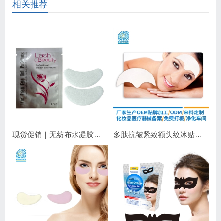
相关推荐
现货促销｜无纺布水凝胶睫毛眼贴 嫁接睫毛专用 补水保湿不干扰操作
多肽抗皱紧致额头纹冰贴｜淡化抬头纹紧致显年轻