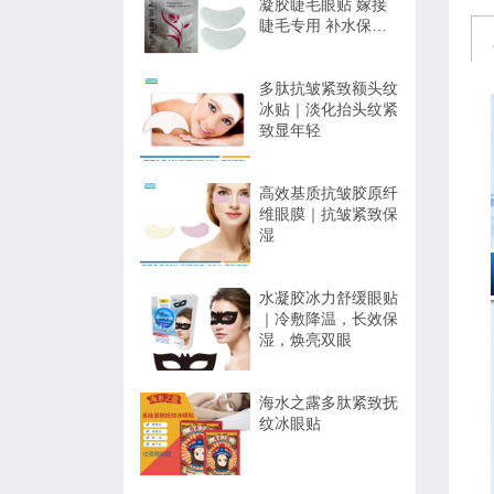
凝胶睫毛眼贴 嫁接
睫毛专用 补水保湿
不干扰操作
多肽抗皱紧致额头纹
冰贴｜淡化抬头纹紧
致显年轻
高效基质抗皱胶原纤
维眼膜｜抗皱紧致保
湿
水凝胶冰力舒缓眼贴
｜冷敷降温，长效保
湿，焕亮双眼
海水之露多肽紧致抚
纹冰眼贴