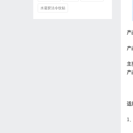
水凝胶法令纹贴
产
产
主
产
适
1