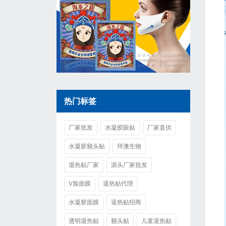
热门标签
厂家批发
水凝胶眼贴
厂家直供
水凝胶额头贴
拜澳生物
退热贴厂家
源头厂家批发
V脸面膜
退热贴代理
水凝胶面膜
退热贴招商
透明退热贴
额头贴
儿童退热贴