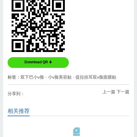
Download QR 🠋
标签：
双下巴小v脸
·
小v脸美容贴
·
提拉挂耳双v脸面膜贴
上一篇
下一篇
分享到：
相关推荐