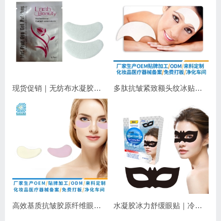
现货促销｜无纺布水凝胶睫毛眼贴 嫁接睫毛专用 补水保湿不干扰操作
多肽抗皱紧致额头纹冰贴｜淡化抬头纹紧致显年轻
高效基质抗皱胶原纤维眼膜｜抗皱紧致保湿
水凝胶冰力舒缓眼贴｜冷敷降温，长效保湿，焕亮双眼