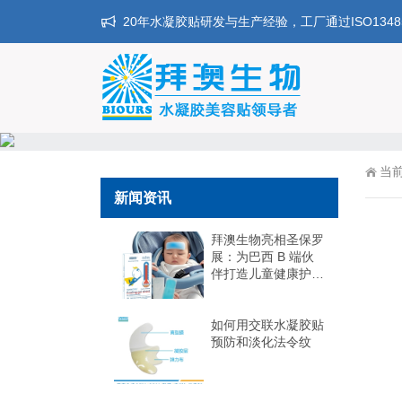
20年水凝胶贴研发与生产经验，工厂通过ISO134
当
新闻资讯
拜澳生物亮相圣保罗
展：为巴西 B 端伙
伴打造儿童健康护理
“差异化爆品矩阵”，
抢占天然 + 精准护
理蓝海
如何用交联水凝胶贴
预防和淡化法令纹