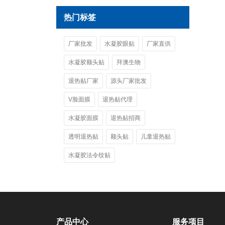
热门标签
厂家批发
水凝胶眼贴
厂家直供
水凝胶额头贴
拜澳生物
退热贴厂家
源头厂家批发
V脸面膜
退热贴代理
水凝胶面膜
退热贴招商
透明退热贴
额头贴
儿童退热贴
水凝胶法令纹贴
产品中心
服务项目