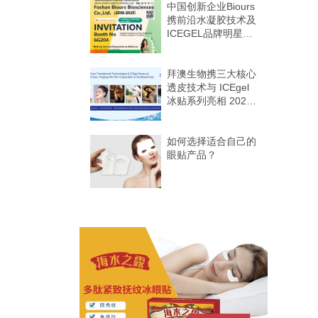
中国创新企业Biours
携前沿水凝胶技术及
ICEGEL品牌明星产
品亮相第十二届
HOMELIFE巴西国
际美容个护展
拜澳生物携三大核心
透皮技术与 ICEgel
冰贴系列亮相 2025
印尼家居生活展，共
筑东南亚合作共赢新
格局
如何选择适合自己的
眼贴产品？