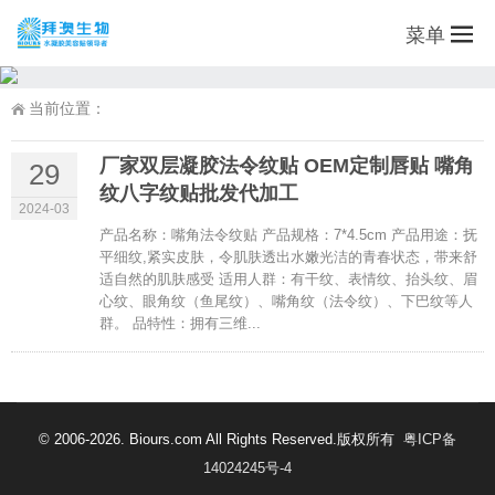
菜单
当前位置：
厂家双层凝胶法令纹贴 OEM定制唇贴 嘴角
29
纹八字纹贴批发代加工
2024-03
产品名称：嘴角法令纹贴 产品规格：7*4.5cm 产品用途：抚
平细纹,紧实皮肤，令肌肤透出水嫩光洁的青春状态，带来舒
适自然的肌肤感受 适用人群：有干纹、表情纹、抬头纹、眉
心纹、眼角纹（鱼尾纹）、嘴角纹（法令纹）、下巴纹等人
群。 品特性：拥有三维...
© 2006-2026. Biours.com All Rights Reserved.版权所有
粤ICP备
14024245号-4