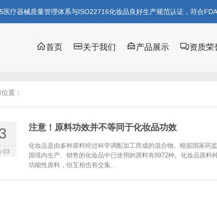
85医疗器械质量管理体系与ISO22716化妆品良好生产规范认证，符合FD
首页
关于我们
产品展示
资质荣
前位置：
注意！原料功效并不等同于化妆品功效
3
化妆品是由多种原料经过科学调配加工而成的混合物。根据国家药监
-03
国境内生产、销售的化妆品中已使用的原料有8972种。化妆品原
功能性原料，但互相也有交集...