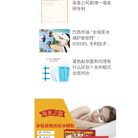
恭喜公司新增一项发
明专利
巴西市场 “全场景冰
感护肤矩阵”：
ICEGEL 专利技术加
持，合规认证 + 功
效数据双保障​
退热贴加盟和代理有
什么区别？合作模式
全面对比