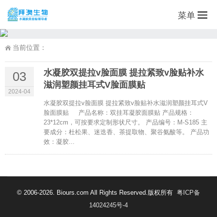
菜单
当前位置：
水凝胶双提拉v脸面膜 提拉紧致v脸贴补水
03
滋润塑颜挂耳式V脸面膜贴
2024-04
水凝胶双提拉v脸面膜 提拉紧致v脸贴补水滋润塑颜挂耳式V
脸面膜贴 产品名称：双挂耳凝胶面膜贴 产品规格：
23*12cm，可按要求定制形状尺寸。 产品编号：M-S185 主
要成分：杜松果、迷迭香、茶提取物、聚谷氨酸等。 产品功
效：凝胶...
© 2006-2026. Biours.com All Rights Reserved.版权所有
粤ICP备
14024245号-4