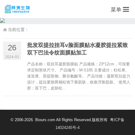
菜单
当前位置：
批发双提拉挂耳v脸面膜贴水凝胶提拉紧致
26
双下巴法令纹面膜贴加工
2024-03
产品名称：双挂耳凝胶面膜贴 产品规格：23*12cm，可按要
求定制形状尺寸。 产品编号：M-S185 主要成分：杜松果、
迷迭香、茶提取物、聚谷氨酸等。 产品功效：凝胶双拉提力
设计，提拉紧致两颊松弛下垂肌肤，收敛浮胀肌肤。 使用人
群：双下巴，皮肤松...
© 2006-2026. Biours.com All Rights Reserved.版权所有
粤ICP备
14024245号-4