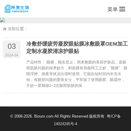
菜单
当前位置：
冷敷舒缓疲劳凝胶眼贴膜冰敷眼罩OEM加工
03
定制水凝胶清凉护眼贴
2024-04
产品特性： 眼膜，顾名思义，用来敷眼的美容护肤品，是眼
部肌肤问题的保养妙方，和面膜有异曲同工之妙，“眼膜”：眼
睛浮肿、熬夜等状况出现时使用，它能在短时间内补充水
份，有眼部问题的爱美女士，平常除了使用眼胶、眼霜外，
不妨一星期做1~2次眼部肌肤的保...
© 2006-2026. Biours.com All Rights Reserved.版权所有
粤ICP备
14024245号-4