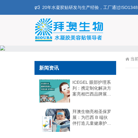
20年水凝胶贴研发与生产经验，工厂通过ISO134
当
新闻资讯
ICEGEL 眼部护理系
列：携定制化解决方
案亮相巴西品牌展，
抢占巴西 B2B 市场
拜澳生物亮相圣保罗
展：为巴西 B 端伙
伴打造儿童健康护理
“差异化爆品矩阵”，
抢占天然 + 精准护