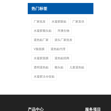
热门标签
厂家批发
水凝胶眼贴
厂家直供
水凝胶额头贴
拜澳生物
退热贴厂家
源头厂家批发
V脸面膜
退热贴代理
水凝胶面膜
退热贴招商
透明退热贴
额头贴
儿童退热贴
水凝胶法令纹贴
产品中心
服务项目