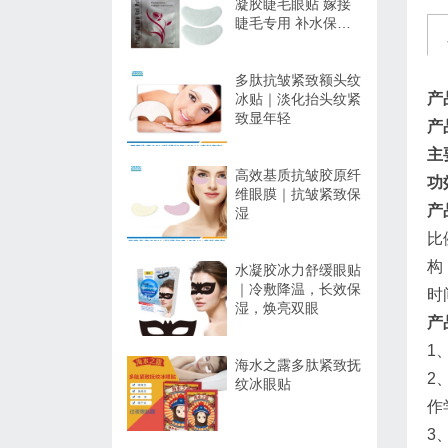
凝胶睫毛眼贴 嫁接
睫毛专用 补水保湿
不干扰操作
多肽抗皱紧致额头纹
产
冰贴｜淡化抬头纹紧
致显年轻
产
主
高效基质抗皱胶原纤
功
维眼膜｜抗皱紧致保
产
湿
比
构
水凝胶冰力舒缓眼贴
｜冷敷降温，长效保
时
湿，焕亮双眼
产
1
海水之露多肽紧致抚
2
纹冰眼贴
作
3