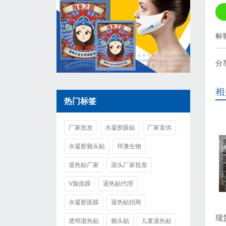
标
分
相
热门标签
厂家批发
水凝胶眼贴
厂家直供
水凝胶额头贴
拜澳生物
退热贴厂家
源头厂家批发
V脸面膜
退热贴代理
水凝胶面膜
退热贴招商
透明退热贴
额头贴
儿童退热贴