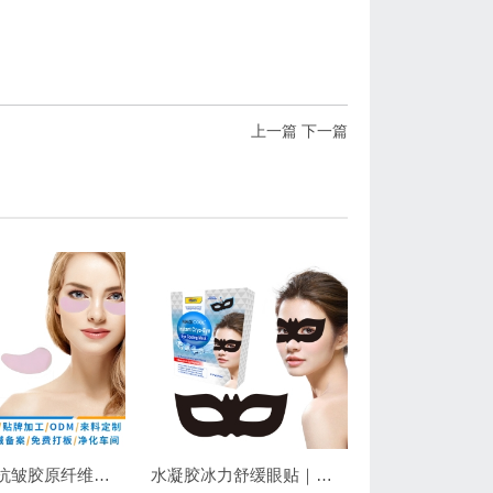
上一篇
下一篇
高效基质抗皱胶原纤维眼膜｜抗皱紧致保湿
水凝胶冰力舒缓眼贴｜冷敷降温，长效保湿，焕亮双眼