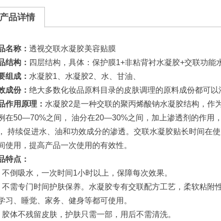
产品详情
品名称：
透视交联水凝胶美容贴膜
品结构：
四层结构，具体：保护膜1+非粘背衬水凝胶+交联功能水
要组成：
水凝胶1、水凝胶2、水、甘油、
效成份：
绝大多数化妆品原料目录的皮肤调理的原料成份都可以
品作用原理：
水凝胶2是一种交联的聚丙烯酸钠水凝胶结构，作
例在50—70%之间， 油分在20—30%之间，加上渗透剂的作
， 持续促进水、油和功效成分的渗透。交联水凝胶贴长时间在
间使用，提高产品一次使用的有效性。
品特点：
、不倒吸水，一次时间1小时以上，保障每次效果。
、不需专门时间护肤保养。水凝胶专有交联配方工艺，柔软粘附
学习、睡觉、家务、健身等都可使用。
、胶体不残留皮肤，护肤只需一部，用后不需清洗。