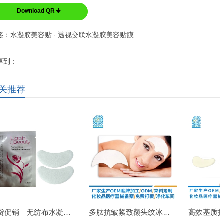
Download QR 🠋
签：
水凝胶美容贴
·
透视交联水凝胶美容贴膜
享到：
关推荐
现货促销｜无纺布水凝胶睫毛眼贴 嫁接睫毛专用 补水保湿不干扰操作
多肽抗皱紧致额头纹冰贴｜淡化抬头纹紧致显年轻