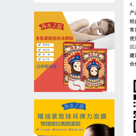
4
产
经
常
使
固
建
合