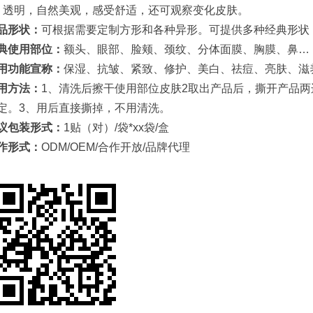
、透明，自然美观，感受舒适，还可观察变化皮肤。
品形状：
可根据需要定制方形和各种异形。可提供多种经典形状
典使用部位：
额头、眼部、脸颊、颈纹、分体面膜、胸膜、鼻…
用功能宣称：
保湿、抗皱、紧致、修护、美白、祛痘、亮肤、滋
用方法：
1、清洗后擦干使用部位皮肤2取出产品后，撕开产品
定。3、用后直接撕掉，不用清洗。
议包装形式：
1贴（对）/袋*xx袋/盒
作形式：
ODM/OEM/合作开放/品牌代理