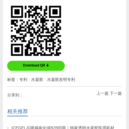
Download QR 🠋
标签：
专利
·
水凝胶
·
水凝胶发明专利
上一篇
下一篇
分享到：
相关推荐
ICEGEL品牌越南全域B2B招商｜独家透明水凝胶医用耗材 全境区域独家代理招募