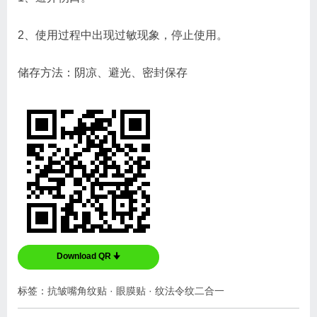
2、使用过程中出现过敏现象，停止使用。
储存方法：阴凉、避光、密封保存
Download QR 🠋
标签：
抗皱嘴角纹贴
·
眼膜贴
·
纹法令纹二合一