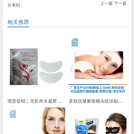
上一篇
下一篇
分享到：
相关推荐
现货促销｜无纺布水凝胶睫毛眼贴 嫁接睫毛专用 补水保湿不干扰操作
多肽抗皱紧致额头纹冰贴｜淡化抬头纹紧致显年轻