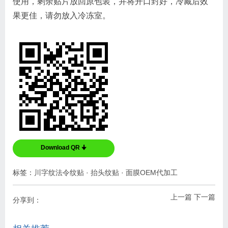
使用，剩余贴片放回原包装，并将开口封好，冷藏后效
果更佳，请勿放入冷冻室。
Download QR 🠋
标签：
川字纹法令纹贴
·
抬头纹贴
·
面膜OEM代加工
上一篇
下一篇
分享到：