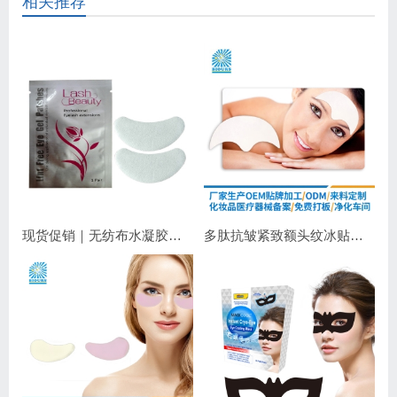
相关推荐
现货促销｜无纺布水凝胶睫毛眼贴 嫁接睫毛专用 补水保湿不干扰操作
多肽抗皱紧致额头纹冰贴｜淡化抬头纹紧致显年轻