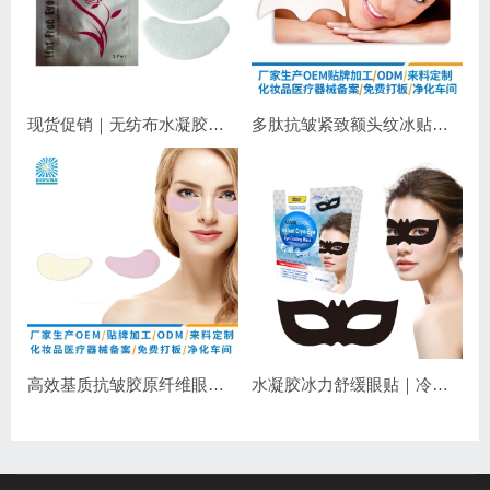
现货促销｜无纺布水凝胶睫毛眼贴 嫁接睫毛专用 补水保湿不干扰操作
多肽抗皱紧致额头纹冰贴｜淡化抬头纹紧致显年轻
高效基质抗皱胶原纤维眼膜｜抗皱紧致保湿
水凝胶冰力舒缓眼贴｜冷敷降温，长效保湿，焕亮双眼