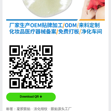
Download QR 🠋
标签：
凝胶眼贴
·
淡化细纹
·
眼贴源头工厂