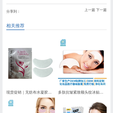
上一篇
下一篇
分享到：
相关推荐
现货促销｜无纺布水凝胶睫毛眼贴 嫁接睫毛专用 补水保湿不干扰操作
多肽抗皱紧致额头纹冰贴｜淡化抬头纹紧致显年轻