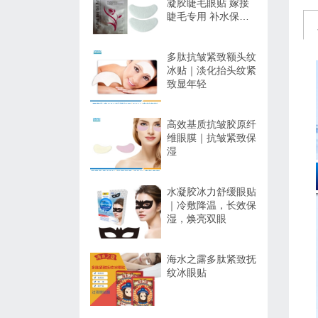
凝胶睫毛眼贴 嫁接
睫毛专用 补水保湿
不干扰操作
多肽抗皱紧致额头纹
冰贴｜淡化抬头纹紧
致显年轻
高效基质抗皱胶原纤
维眼膜｜抗皱紧致保
湿
水凝胶冰力舒缓眼贴
｜冷敷降温，长效保
湿，焕亮双眼
海水之露多肽紧致抚
纹冰眼贴