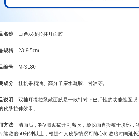
品名称：
白色双提拉挂耳面膜
品规格：
23*9.5cm
品编号
：M-S180
要成分：
杜松果精油、高分子亲水凝胶、甘油等。
品说明
：双挂耳提拉紧致面膜是一款针对下巴弹性的功能性面膜
的皮肤拉伸效果。
用方法：
洁面后，将V脸贴揭开剥离膜，凝胶面直接敷于脸部，
持续敷贴60分钟以上，根据个人皮肤情况可随心将敷贴时间延长