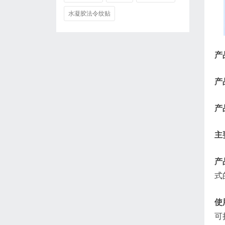
水凝胶法令纹贴
产
产
产
主
产
式
使
可