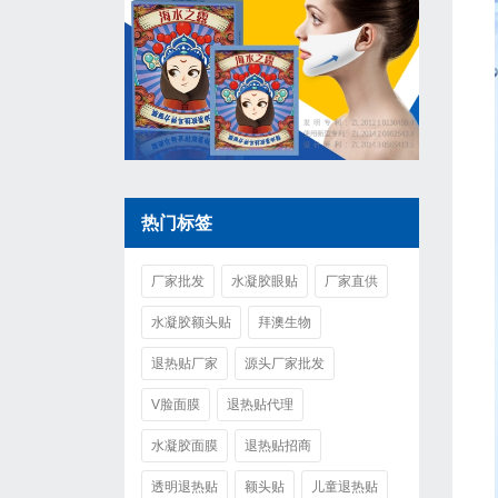
热门标签
厂家批发
水凝胶眼贴
厂家直供
水凝胶额头贴
拜澳生物
退热贴厂家
源头厂家批发
V脸面膜
退热贴代理
水凝胶面膜
退热贴招商
透明退热贴
额头贴
儿童退热贴