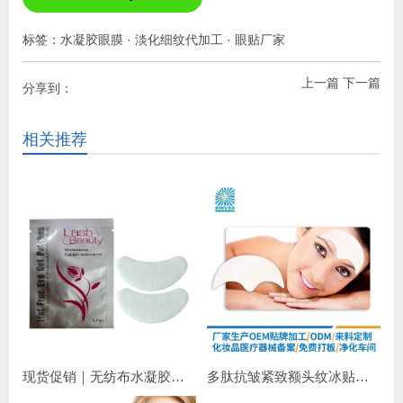
标签：
水凝胶眼膜
·
淡化细纹代加工
·
眼贴厂家
上一篇
下一篇
分享到：
相关推荐
现货促销｜无纺布水凝胶睫毛眼贴 嫁接睫毛专用 补水保湿不干扰操作
多肽抗皱紧致额头纹冰贴｜淡化抬头纹紧致显年轻