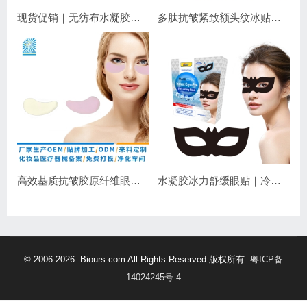
现货促销｜无纺布水凝胶睫毛眼贴 嫁接睫毛专用 补水保湿不干扰操作
多肽抗皱紧致额头纹冰贴｜淡化抬头纹紧致显年轻
高效基质抗皱胶原纤维眼膜｜抗皱紧致保湿
水凝胶冰力舒缓眼贴｜冷敷降温，长效保湿，焕亮双眼
© 2006-2026. Biours.com All Rights Reserved.版权所有
粤ICP备
14024245号-4