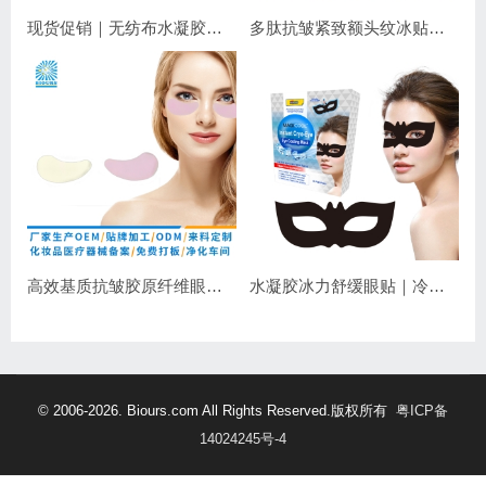
现货促销｜无纺布水凝胶睫毛眼贴 嫁接睫毛专用 补水保湿不干扰操作
多肽抗皱紧致额头纹冰贴｜淡化抬头纹紧致显年轻
高效基质抗皱胶原纤维眼膜｜抗皱紧致保湿
水凝胶冰力舒缓眼贴｜冷敷降温，长效保湿，焕亮双眼
© 2006-2026. Biours.com All Rights Reserved.版权所有
粤ICP备
14024245号-4