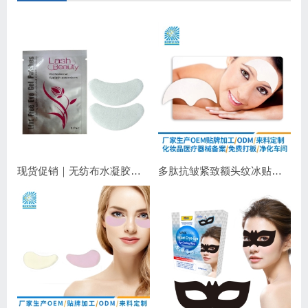
现货促销｜无纺布水凝胶睫毛眼贴 嫁接睫毛专用 补水保湿不干扰操作
多肽抗皱紧致额头纹冰贴｜淡化抬头纹紧致显年轻