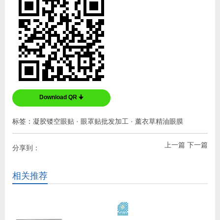
Download QR 🠋
标签：
凝胶镂空眼贴
·
眼罩贴批发加工
·
薰衣草精油眼膜
上一篇
下一篇
分享到：
相关推荐