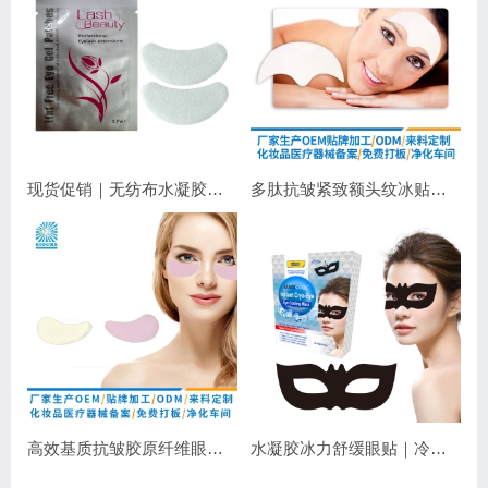
现货促销｜无纺布水凝胶睫毛眼贴 嫁接睫毛专用 补水保湿不干扰操作
多肽抗皱紧致额头纹冰贴｜淡化抬头纹紧致显年轻
高效基质抗皱胶原纤维眼膜｜抗皱紧致保湿
水凝胶冰力舒缓眼贴｜冷敷降温，长效保湿，焕亮双眼