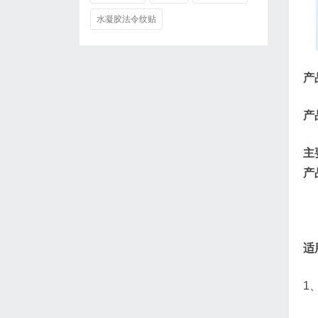
水凝胶法令纹贴
产
产
主
产
适
1