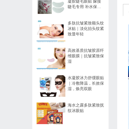
凝胶睫毛眼贴 嫁接
睫毛专用 补水保湿
不干扰操作
多肽抗皱紧致额头纹
冰贴｜淡化抬头纹紧
致显年轻
高效基质抗皱胶原纤
维眼膜｜抗皱紧致保
湿
水凝胶冰力舒缓眼贴
｜冷敷降温，长效保
湿，焕亮双眼
海水之露多肽紧致抚
纹冰眼贴