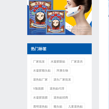
热门标签
厂家批发
水凝胶眼贴
厂家直供
水凝胶额头贴
拜澳生物
退热贴厂家
源头厂家批发
V脸面膜
退热贴代理
水凝胶面膜
退热贴招商
透明退热贴
额头贴
儿童退热贴