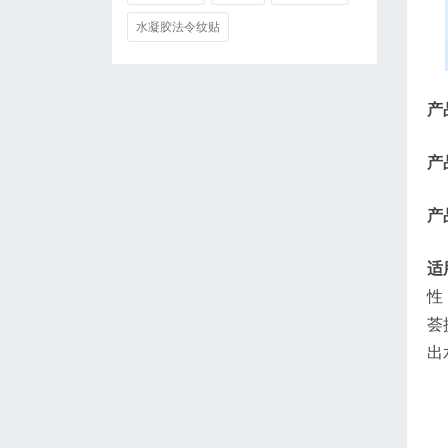
水凝胶法令纹贴
产
产
产
适
性
荟
出