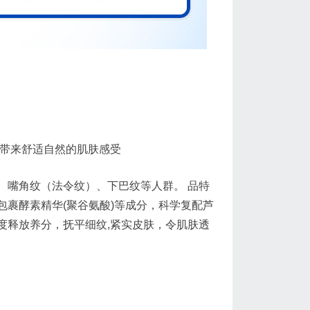
，带来舒适自然的肌肤感受
、嘴角纹（法令纹）、下巴纹等人群。 品特
裹酵素精华(聚谷氨酸)等成分，科学复配芦
度释放养分，抚平细纹,紧实皮肤，令肌肤透