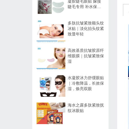
凝胶睫毛眼贴 嫁接
睫毛专用 补水保湿
不干扰操作
多肽抗皱紧致额头纹
冰贴｜淡化抬头纹紧
致显年轻
高效基质抗皱胶原纤
维眼膜｜抗皱紧致保
湿
水凝胶冰力舒缓眼贴
｜冷敷降温，长效保
湿，焕亮双眼
海水之露多肽紧致抚
纹冰眼贴