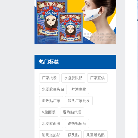
热门标签
厂家批发
水凝胶眼贴
厂家直供
水凝胶额头贴
拜澳生物
退热贴厂家
源头厂家批发
V脸面膜
退热贴代理
水凝胶面膜
退热贴招商
透明退热贴
额头贴
儿童退热贴