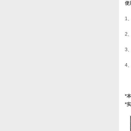
使
1
2
3
4
*
*