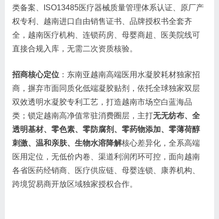
类备案、ISO13485医疗器械质量管理体系认证、原厂产
权专利、越南进口自由销售证书、品牌授权书全套齐
全，越南医疗机构、连锁药房、母婴商超、医美院线可
直接合规入库，无需二次资质核验。
招商核心定位
：东南亚越南高端医用水凝胶耗材独家招
商，摒弃市面同质化低端凝胶贴剂，依托全球独家双层
双效透明水凝胶专利工艺，打造越南市场空白蓝海品
类；锁定越南高净值常驻消费圈层，主打
无无纺布、全
透明基材、零色素、零防腐剂、零药物添加、零薄荷醇
刺激、温和亲肤、生物水溶降解
核心差异化，全系高端
医用定位，无低价内卷、渠道利润闭环可控，面向越南
各省医药经销商、医疗供应链、母婴连锁、康养机构、
跨境贸易商开放区域独家授权合作。