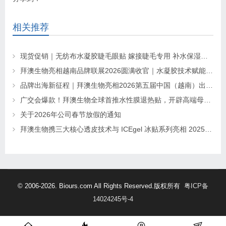
相关推荐
现货促销｜无纺布水凝胶睫毛眼贴 嫁接睫毛专用 补水保湿不干扰操作
拜澳生物亮相越南品牌联展2026圆满收官｜水凝胶技术赋能东南亚市场
品牌出海新征程｜拜澳生物亮相2026第五届中国（越南）出口品牌联展
广交会爆款！拜澳生物全球首推水性膜退热贴，开辟高端母婴护理新蓝海
关于2026年公司春节放假的通知
拜澳生物携三大核心透皮技术与 ICEgel 冰贴系列亮相 2025 印尼家居生活展，共筑东南亚合作共赢新格局
© 2006-2026. Biours.com All Rights Reserved.版权所有
粤ICP备
14024245号-4