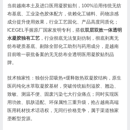
当前越南本土及进口医用凝胶贴剂，100%沿用传统无纺
布基底、工业染色胶体配方，依赖化工辅料、药物凉感
成分提升使用效果，行业工艺固化、产品高度同质化；
ICEGEL手握原厂国家发明专利，搭载
双层双效一体透明
水凝胶独有工艺
，行业彻底无法复刻仿制，彻底剥离无
纺布硬质基底、剔除全部化工助剂与药用成分，是越南
目前唯一获批备案的无无纺布全透明医用凝胶贴剂品
牌。
技术独家性：独创分层吸热+缓释散热双凝胶结构，原生
医药纯化水萃取凝胶基材，突破传统贴剂溢胶、翘边、
致敏、测温不便、固废污染七大行业痛点；同时实现医
用功效、肌肤适配、环保属性三重升级，抢占越南高端
医用耗材技术话语权，无同行价格竞争，属于渠道独家
垄断型货源。