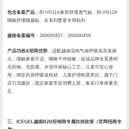
包含备案产品
：BI-VN11A鼻部舒缓透气贴、BI-VN12A
咽喉舒缓咽扁贴、全系列婴童专用贴剂
越南备案编号
：260000457、260000459
产品功效&招商优势
：适配越南湿热气候呼吸道高发痛
点，缓解鼻塞不适、咽喉干痒咳嗽；延续品牌全系透明
无药物、无防腐、水溶环保核心工艺，儿童可安心使
用；绑定药房呼吸道耗材、儿童护理刚需类目，属于门
店引流爆款，固定家庭常驻消费人群，集采订单体量充
足。
三、ICEGEL越南B2B经销商专属扶持政策（官网招商专