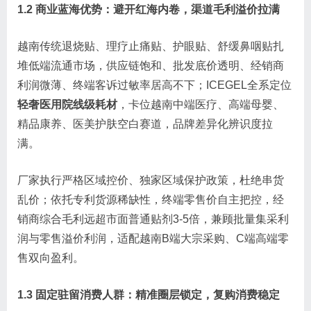
1.2 商业蓝海优势：避开红海内卷，渠道毛利溢价拉满
越南传统退烧贴、理疗止痛贴、护眼贴、舒缓鼻咽贴扎
堆低端流通市场，供应链饱和、批发底价透明、经销商
利润微薄、终端客诉过敏率居高不下；ICEGEL全系定位
轻奢医用院线级耗材
，卡位越南中端医疗、高端母婴、
精品康养、医美护肤空白赛道，品牌差异化辨识度拉
满。
厂家执行严格区域控价、独家区域保护政策，杜绝串货
乱价；依托专利货源稀缺性，终端零售价自主把控，经
销商综合毛利远超市面普通贴剂3-5倍，兼顾批量集采利
润与零售溢价利润，适配越南B端大宗采购、C端高端零
售双向盈利。
1.3 固定驻留消费人群：精准圈层锁定，复购消费稳定