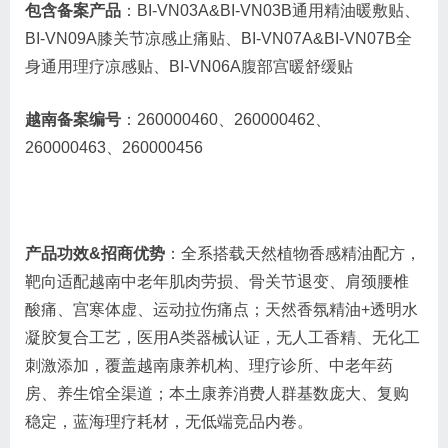
包含备案产品
：BI-VN03A&BI-VN03B通用精油暖敷贴、
BI-VN09A膝关节凉感止痛贴、BI-VN07A&BI-VN07B全
身通用理疗凉感贴、BI-VN06A腹部宫暖舒缓贴
越南备案编号
：260000460、260000462、
260000463、260000456
产品功效&招商优势
：全系搭载天然植物香感精油配方，
靶向适配越南中老年肌肉劳损、骨关节退变、肩颈腰椎
酸痛、宫寒体虚、运动拉伤痛点；天然香氛精油+透明水
凝胶复合工艺，医用A类器械认证，无人工香精、无化工
刺激添加，覆盖越南康养机构、理疗诊所、中老年药
房、养生馆全渠道；本土康养消费人群基数庞大、复购
稳定，蓝海理疗耗材，无低端竞品内卷。