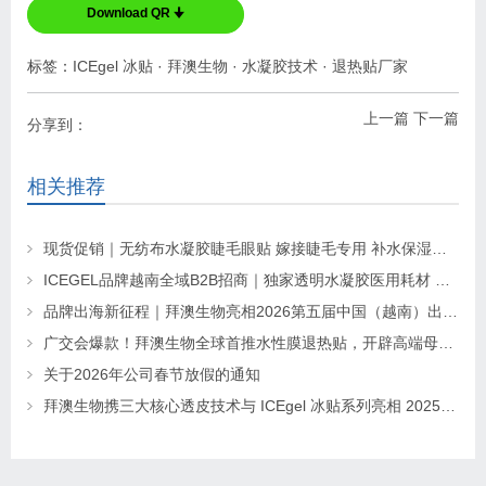
Download QR 🠋
标签：
ICEgel 冰贴
·
拜澳生物
·
水凝胶技术
·
退热贴厂家
上一篇
下一篇
分享到：
相关推荐
现货促销｜无纺布水凝胶睫毛眼贴 嫁接睫毛专用 补水保湿不干扰操作
ICEGEL品牌越南全域B2B招商｜独家透明水凝胶医用耗材 全境区域独家代理招募
品牌出海新征程｜拜澳生物亮相2026第五届中国（越南）出口品牌联展
广交会爆款！拜澳生物全球首推水性膜退热贴，开辟高端母婴护理新蓝海
关于2026年公司春节放假的通知
拜澳生物携三大核心透皮技术与 ICEgel 冰贴系列亮相 2025 印尼家居生活展，共筑东南亚合作共赢新格局