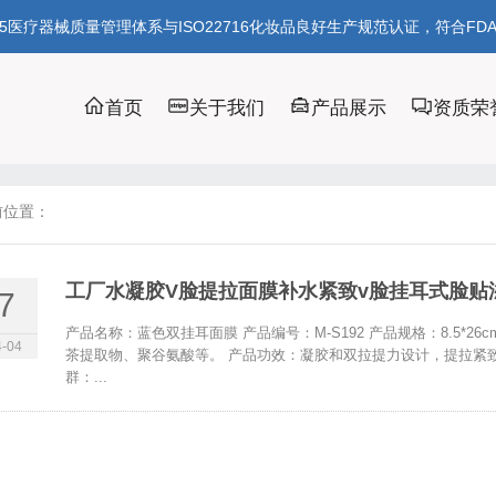
85医疗器械质量管理体系与ISO22716化妆品良好生产规范认证，符合FD
首页
关于我们
产品展示
资质荣
前位置：
工厂水凝胶V脸提拉面膜补水紧致v脸挂耳式脸贴
7
产品名称：蓝色双挂耳面膜 产品编号：M-S192 产品规格：8.5*
-04
茶提取物、聚谷氨酸等。 产品功效：凝胶和双拉提力设计，提拉紧
群：...