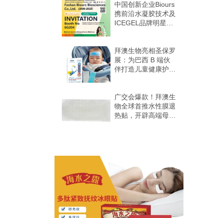
中国创新企业Biours
携前沿水凝胶技术及
ICEGEL品牌明星产
品亮相第十二届
HOMELIFE巴西国
际美容个护展
拜澳生物亮相圣保罗
展：为巴西 B 端伙
伴打造儿童健康护理
“差异化爆品矩阵”，
抢占天然 + 精准护
理蓝海
广交会爆款！拜澳生
物全球首推水性膜退
热贴，开辟高端母婴
护理新蓝海