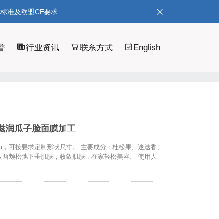
A标准及欧盟CE要求
誉
行业资讯
联系方式
English
滋润瓜子脸面膜加工
26cm，可按要求定制形状尺寸。 主要成分：杜松果、迷迭香、
致两颊松弛下垂肌肤，收敛肌肤，在家轻松美容。 使用人