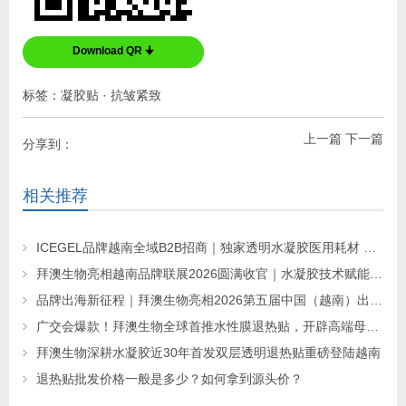
Download QR 🠋
标签：
凝胶贴
·
抗皱紧致
上一篇
下一篇
分享到：
相关推荐
ICEGEL品牌越南全域B2B招商｜独家透明水凝胶医用耗材 全境区域独家代理招募
拜澳生物亮相越南品牌联展2026圆满收官｜水凝胶技术赋能东南亚市场
品牌出海新征程｜拜澳生物亮相2026第五届中国（越南）出口品牌联展
广交会爆款！拜澳生物全球首推水性膜退热贴，开辟高端母婴护理新蓝海
拜澳生物深耕水凝胶近30年首发双层透明退热贴重磅登陆越南
退热贴批发价格一般是多少？如何拿到源头价？