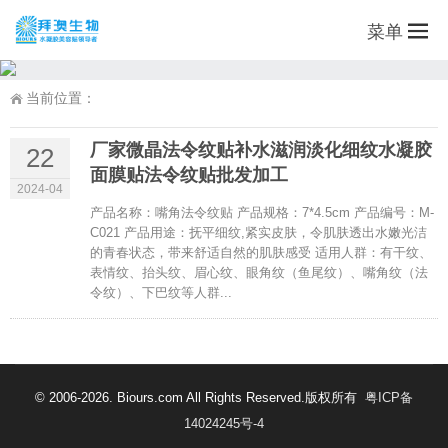
菜单
当前位置：
厂家微晶法令纹贴补水滋润淡化细纹水凝胶
22
面膜贴法令纹贴批发加工
2024-04
产品名称：嘴角法令纹贴 产品规格：7*4.5cm 产品编号：M-
C021 产品用途：抚平细纹,紧实皮肤，令肌肤透出水嫩光洁
的青春状态，带来舒适自然的肌肤感受 适用人群：有干纹、
表情纹、抬头纹、眉心纹、眼角纹（鱼尾纹）、嘴角纹（法
令纹）、下巴纹等人群...
© 2006-2026. Biours.com All Rights Reserved.版权所有
粤ICP备
14024245号-4