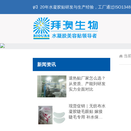
20年水凝胶贴研发与生产经验，工厂通过ISO134
当
新闻资讯
退热贴厂家怎么选？
从资质、产能到研发
实力全面对比
现货促销｜无纺布水
凝胶睫毛眼贴 嫁接
睫毛专用 补水保湿
不干扰操作