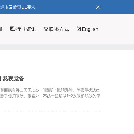
A标准及欧盟CE要求
誉
行业资讯
联系方式
English
 熬夜党备
和面膜有异曲同工之妙，“眼膜”：眼睛浮肿、熬夜等状况出
除了使用眼胶、眼霜外，不妨一星期做1~2次眼部肌肤的保