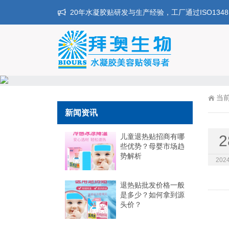
20年水凝胶贴研发与生产经验，工厂通过ISO134
当
新闻资讯
儿童退热贴招商有哪
2
些优势？母婴市场趋
势解析
2024
退热贴批发价格一般
是多少？如何拿到源
头价？