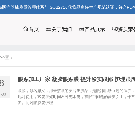
85医疗器械质量管理体系与ISO22716化妆品良好生产规范认证，符合FD
首页
关于我们
产品展示
资质荣
前位置：
眼贴加工厂家 凝胶眼贴膜 提升紧实眼部 护理眼周
8
眼膜，顾名思义，用来敷眼的美容护肤品，是眼部肌肤问题的保养，
-03
现时使用，它能在短时间内补充水份，有眼部问题的爱美女士，平常
养。同时眼膜能护理...