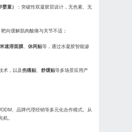
-3岁婴童）
：突破性双凝胶层设计，无色素、无
，靶向缓解肌肉酸痛与关节不适；
米速溶面膜
、
休闲贴
等，通过水凝胶智能渗
技术，以及
伤痛贴
、
舒缓贴
等多场景应用产
/ODM、品牌代理经销等多元化合作模式。从
先机。