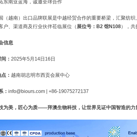
拓东南亚蓝海，诚邀全球合作
国（越南）出口品牌联展是中越经贸合作的重要桥梁，汇聚纺织
客户、渠道商及行业伙伴莅临展位（
展位号：B2 馆N108
），共
会信息
 时间：
2025年5月14日16日
 地点：
越南胡志明市西贡会展中心
系：
info@biours.com
| +86-19075272137
技为美，匠心为质——拜澳生物科技，让世界见证中国智造的力