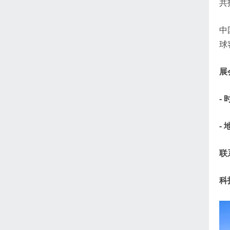
共
中
球
展
-
-
联
科