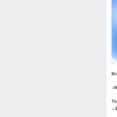
Br
--
Th
--