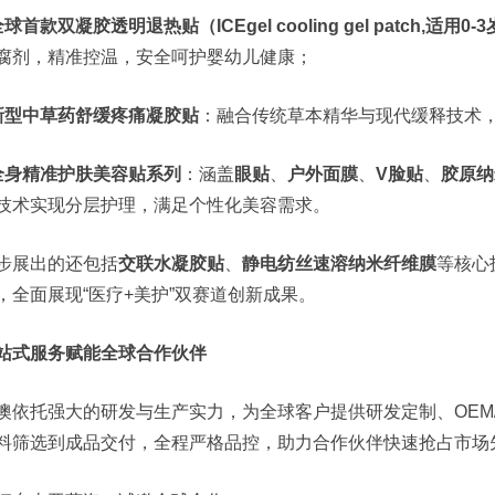
球首款双凝胶透明退热贴（ICEgel cooling gel patch,适用0
腐剂，精准控温，安全呵护婴幼儿健康；
新型中草药舒缓疼痛凝胶贴
：融合传统草本精华与现代缓释技术
全身精准护肤美容贴系列
：涵盖
眼贴
、
户外面膜
、
V脸贴
、
胶原纳
技术实现分层护理，满足个性化美容需求。
步展出的还包括
交联水凝胶贴
、
静电纺丝速溶纳米纤维膜
等核心
，全面展现“医疗+美护”双赛道创新成果。
站式服务赋能全球合作伙伴
澳依托强大的研发与生产实力，为全球客户提供研发定制、OEM
料筛选到成品交付，全程严格品控，助力合作伙伴快速抢占市场