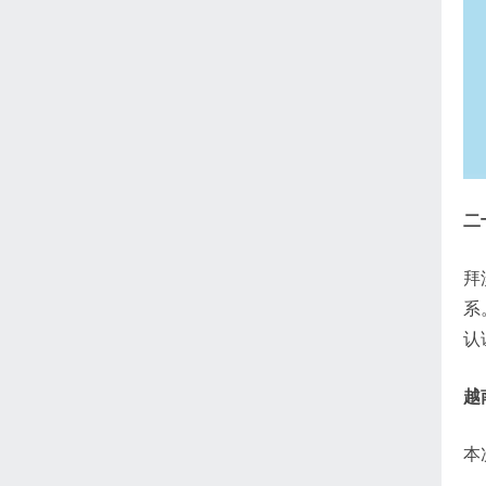
二
拜
系
认
越
本