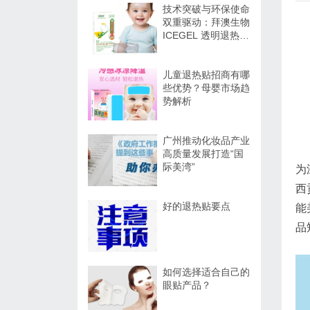
技术突破与环保使命
双重驱动：拜澳生物
ICEGEL 透明退热贴
登陆巴西婴童市场
儿童退热贴招商有哪
些优势？母婴市场趋
势解析
广州推动化妆品产业
高质量发展打造“国
际美湾”
为
西
好的退热贴要点
能
品
如何选择适合自己的
眼贴产品？