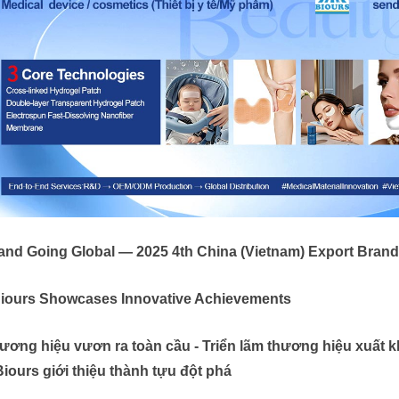
and Going Global — 2025 4th China (Vietnam) Export Brand 
Biours Showcases Innovative Achievements
ương hiệu vươn ra toàn cầu - Triển lãm thương hiệu xuất k
 Biours giới thiệu thành tựu đột phá