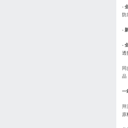
-
全
防
-
-
透
同
品
一
拜
原